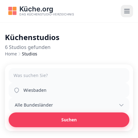
Küchenstudios
6 Studios gefunden
Home
Studios
Suchen