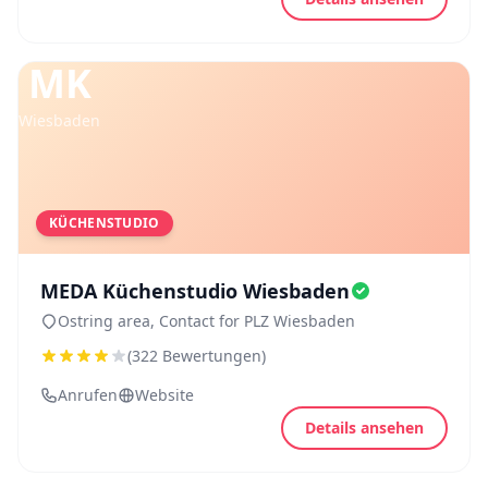
MK
Wiesbaden
KÜCHENSTUDIO
MEDA Küchenstudio Wiesbaden
Ostring area, Contact for PLZ Wiesbaden
(322 Bewertungen)
Anrufen
Website
Details ansehen