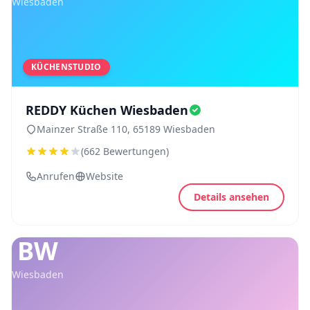
Wiesbaden
KÜCHENSTUDIO
REDDY Küchen Wiesbaden
Mainzer Straße 110, 65189 Wiesbaden
(662 Bewertungen)
Anrufen
Website
Details ansehen
BW
Wiesbaden