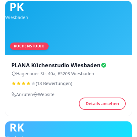
PK
Wiesbaden
KÜCHENSTUDIO
PLANA Küchenstudio Wiesbaden
Hagenauer Str. 40a, 65203 Wiesbaden
(13 Bewertungen)
Anrufen
Website
Details ansehen
RK