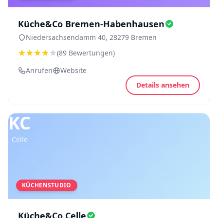
Küche&Co Bremen-Habenhausen
Niedersachsendamm 40, 28279 Bremen
(89 Bewertungen)
Anrufen
Website
Details ansehen
KC
Celle
KÜCHENSTUDIO
Küche&Co Celle