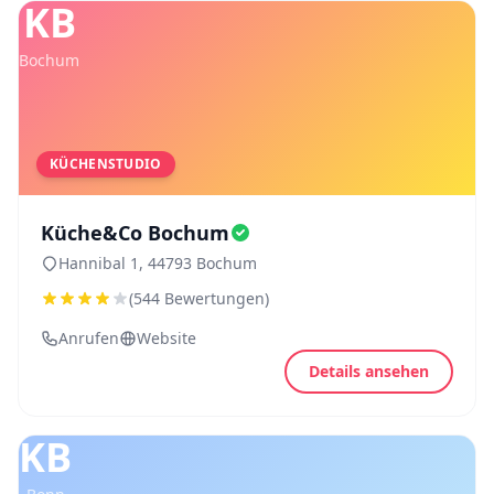
KB
Bochum
KÜCHENSTUDIO
Küche&Co Bochum
Hannibal 1, 44793 Bochum
(544 Bewertungen)
Anrufen
Website
Details ansehen
KB