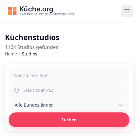
Küchenstudios
1164 Studios gefunden
Home
Studios
Suchen