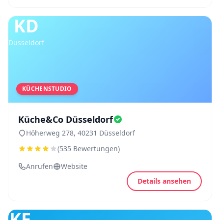
KD
Düsseldorf
KÜCHENSTUDIO
Küche&Co Düsseldorf
Höherweg 278, 40231 Düsseldorf
(535 Bewertungen)
Anrufen
Website
Details ansehen
KE