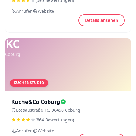
(595 Bewertungen)
Anrufen
Website
Details ansehen
KC
Coburg
KÜCHENSTUDIO
Küche&Co Coburg
Lossaustraße 16, 96450 Coburg
(864 Bewertungen)
Anrufen
Website