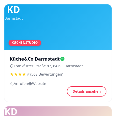
KD
Darmstadt
KÜCHENSTUDIO
Küche&Co Darmstadt
Frankfurter Straße 87, 64293 Darmstadt
(568 Bewertungen)
Anrufen
Website
Details ansehen
KD