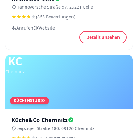
Hannoversche Straße 57, 29221 Celle
(863 Bewertungen)
Anrufen
Website
Details ansehen
KC
Chemnitz
KÜCHENSTUDIO
Küche&Co Chemnitz
Leipziger Straße 180, 09126 Chemnitz