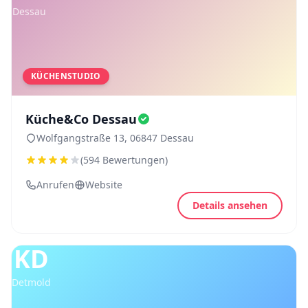
Dessau
KÜCHENSTUDIO
Küche&Co Dessau
Wolfgangstraße 13, 06847 Dessau
(594 Bewertungen)
Anrufen
Website
Details ansehen
KD
Detmold